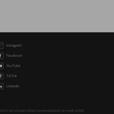
Instagram
Facebook
YouTube
TikTok
LinkedIn
 się od specyfikacji przewidzianej na rynek polski.