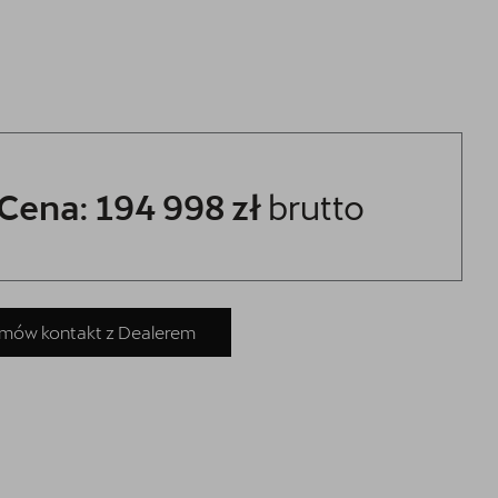
Cena: 194 998 zł
brutto
Aktualna oferta serwisowa
Profesjonalna opieka nad Twoim
pojazdem z gwarancją jakości.
mów kontakt z Dealerem