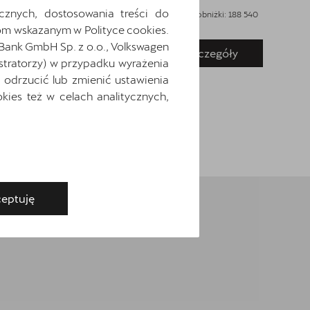
cznych, dostosowania treści do
Najniższa cena sprzed 30 dni przed wprowadzeniem obniżki: 188 540
Najniż
zł
brutto
zł
brut
m wskazanym w Polityce cookies.
 Bank GmbH Sp. z o.o., Volkswagen
Pokaż szczegóły
Zapytaj o szczegóły
stratorzy) w przypadku wyrażenia
odrzucić lub zmienić ustawienia
ies też w celach analitycznych,
eptuję