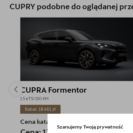
Kluczykomat
CUPRY podobne do oglądanej prze
O nas
Kontakt
Formularz kontaktowy
CUPRA Formentor
1.5 eTSI 150 KM
Rabat: 18 461 zł
Cena katalogowa:
194 709 zł
brutto
Szanujemy Twoją prywatność
Cena: 176 248 zł
brutto