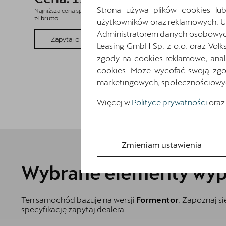
Strona używa plików cookies lub
Najniższa cena sprzed 30 dni przed wprowadzeniem obniżki: 194 709
zł
brutto
użytkowników oraz reklamowych. 
Administratorem danych osobowych 
Pokaż szczegóły
Zapytaj o szczegóły
Leasing GmbH Sp. z o.o. oraz Volk
zgody na cookies reklamowe, anal
cookies. Może wycofać swoją zgod
marketingowych, społecznościowych 
Więcej w
Polityce prywatności
oraz
Zmieniam ustawienia
Wybrane elementy wyp
Ten samochód bazuje na wersji
Formentor
. Zapoznaj s
specyfikację zapytaj dealera.