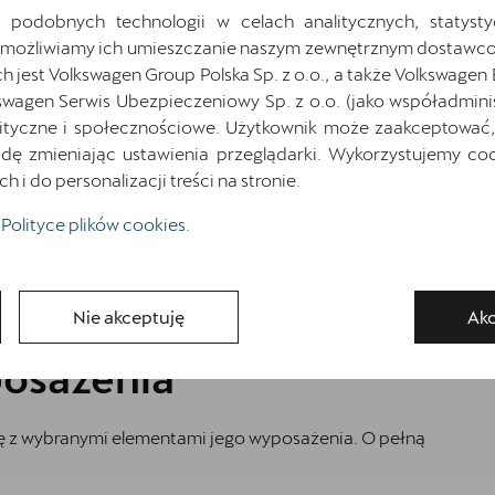
 podobnych technologii w celach analitycznych, statysty
Najniższa cena sprzed 30 dni przed wprowadzeniem obniżki: 187 295
zł
brutto
Umożliwiamy ich umieszczanie naszym zewnętrznym dostawco
jest Volkswagen Group Polska Sp. z o.o., a także Volkswagen
Pokaż szczegóły
Zapytaj o szczegóły
swagen Serwis Ubezpieczeniowy Sp. z o.o. (jako współadmini
ityczne i społecznościowe. Użytkownik może zaakceptować, 
ę zmieniając ustawienia przeglądarki. Wykorzystujemy cook
i do personalizacji treści na stronie.
Wróć do listy
Polityce plików cookies
.
Nie akceptuję
Akc
osażenia
ię z wybranymi elementami jego wyposażenia. O pełną