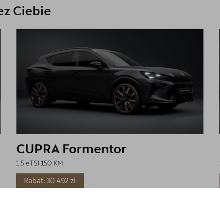
z Ciebie
CUPRA Formentor
1.5 eTSI 150 KM
Rabat: 30 492 zł
Cena katalogowa:
187 295 zł
brutto
Cena: 156 803 zł
brutto