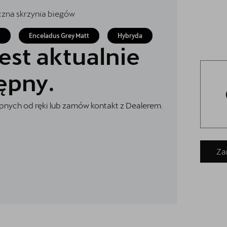
czna skrzynia biegów
c
Enceladus Grey Matt
Hybryda
est aktualnie
ępny.
nych od ręki lub zamów kontakt z Dealerem.
Za