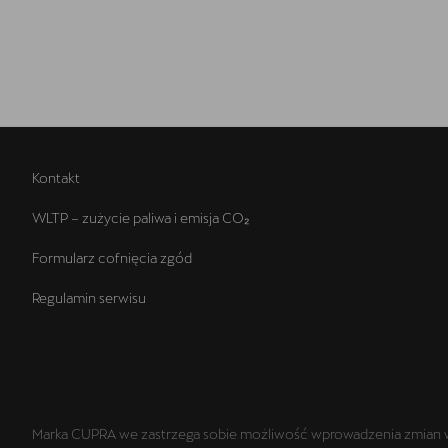
Kontakt
WLTP – zużycie paliwa i emisja CO₂
Formularz cofnięcia zgód
Regulamin serwisu
Marka CUPRA we zastrzega sobie możliwość wprowadzenia zmian w p