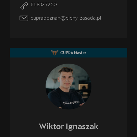
61 832 72 50
cuprapoznan@cichy-zasada.pl
CUPRA Master
Wiktor
Ignaszak