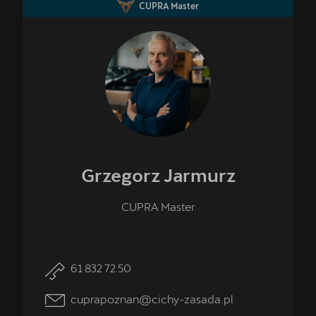
CUPRA Master
Grzegorz
Jarmurz
CUPRA Master
61 832 72 50
cuprapoznan@cichy-zasada.pl