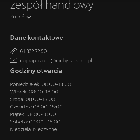
zespół handlowy
na Ciebie w CUPRA Studio Poznań-Komorniki
Zmień
Dane kontaktowe
61 832 72 50
cuprapoznan@cichy-zasada.pl
Godziny otwarcia
Poniedziałek:
08:00
-
18:00
Wtorek:
08:00
-
18:00
Środa:
08:00
-
18:00
Aktualna oferta serwisowa
Czwartek:
08:00
-
18:00
Profesjonalna opieka nad Twoim pojazdem z gwarancją
Piątek:
08:00
-
18:00
jakości.
Sobota:
09:00
-
15:00
Niedziela:
Nieczynne