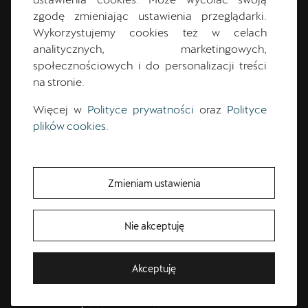
zgodę zmieniając ustawienia przeglądarki.
Wykorzystujemy cookies też w celach
Jadwigi Wajsówny 9
analitycznych, marketingowych,
60-002
Poznań
społecznościowych i do personalizacji treści
61 832 72 50
na stronie.
cuprapoznan@cichy-zasada.pl
Więcej w
Polityce prywatności
oraz
Polityce
plików cookies
.
Wyznacz trasę
Zmieniam ustawienia
KONTAKT
Nie akceptuję
Akceptuję
Wybrany dział
CUPRA Studio -
Skontaktuj się z nami!
Masz pytanie? Jesteś zainteresowany/-a ofertą? Czekamy