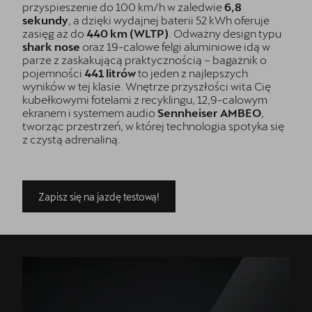
przyspieszenie do 100 km/h w zaledwie
6,8
sekundy
, a dzięki wydajnej baterii 52 kWh oferuje
zasięg aż do
440 km (WLTP)
. Odważny design typu
shark nose
oraz 19-calowe felgi aluminiowe idą w
parze z zaskakującą praktycznością – bagażnik o
pojemności
441 litrów
to jeden z najlepszych
wyników w tej klasie. Wnętrze przyszłości wita Cię
kubełkowymi fotelami z recyklingu, 12,9-calowym
ekranem i systemem audio
Sennheiser AMBEO
,
tworząc przestrzeń, w której technologia spotyka się
z czystą adrenaliną.
Zapisz się na jazdę testową!