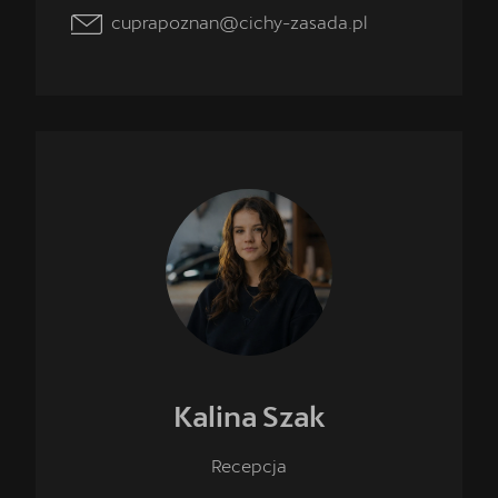
cuprapoznan@cichy-zasada.pl
Kalina
Szak
Instagram
Facebook
YouTube
TikTok
LinkedIn
Recepcja