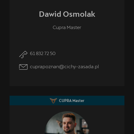
Dawid
Osmolak
Cupra Master
61 832 72 50
cuprapoznan@cichy-zasada.pl
CUPRA Master