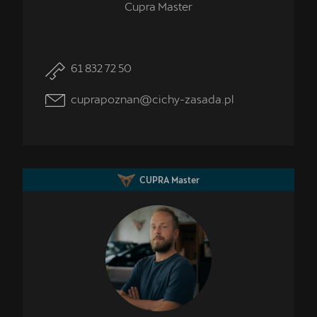
Cupra Master
61 832 72 50
cuprapoznan@cichy-zasada.pl
CUPRA Master