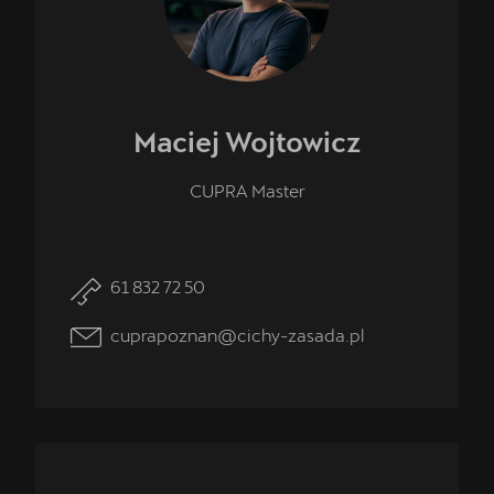
Maciej
Wojtowicz
CUPRA Master
61 832 72 50
cuprapoznan@cichy-zasada.pl