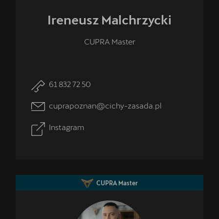
Ireneusz
Malchrzycki
CUPRA Master
61 832 72 50
cuprapoznan@cichy-zasada.pl
Instagram
CUPRA Master