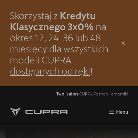
Skorzystaj z
Kredytu
Zamknij
Klasycznego 3x0%
na
Strona główna
okres 12, 24, 36 lub 48
Kredyt Klasyczny 3x0% - dowiedz się więcej
miesięcy dla wszystkich
modeli CUPRA
CUPRA Raval
dostępnych od ręki
!
CUPRA Formentor VZ5
Samochody nowe
Twój salon
CUPRA Poznań Komorniki
Grupa Cichy-Zasada
OTOMOTO
Menu
Jazda próbna CUPRĄ