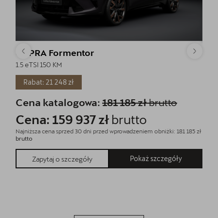
CUPRA Formentor
CU
1.5 eTSI 150 KM
1.5 e
Rabat: 21 248 zł
Ra
Cena katalogowa:
181 185 zł
brutto
Ce
Cena: 159 937 zł
brutto
Ce
Najniższa cena sprzed 30 dni przed wprowadzeniem obniżki: 181 185 zł
Najni
brutto
zł
bru
Pokaż szczegóły
Zapytaj o szczegóły