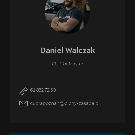
Daniel
Walczak
CUPRA Master
61 832 72 50
cuprapoznan@cichy-zasada.pl