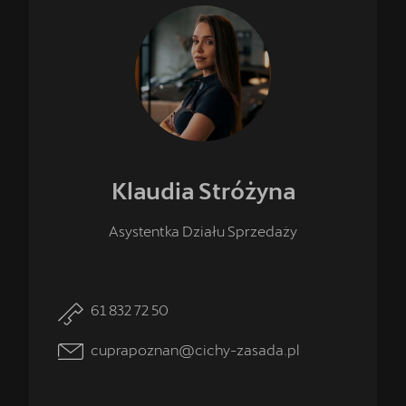
Klaudia
Stróżyna
Asystentka Działu Sprzedaży
61 832 72 50
cuprapoznan@cichy-zasada.pl