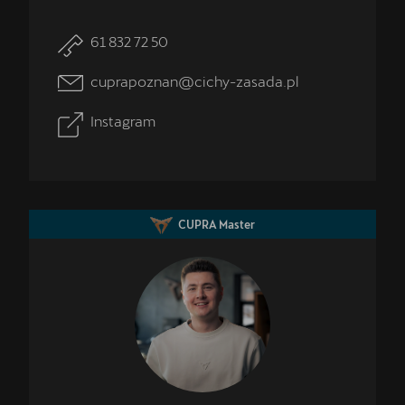
61 832 72 50
cuprapoznan@cichy-zasada.pl
Instagram
CUPRA Master