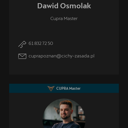
Dawid
Osmolak
Cupra Master
61 832 72 50
cuprapoznan@cichy-zasada.pl
CUPRA Master