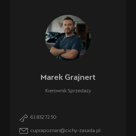
Marek
Grajnert
Kierownik Sprzedaży
61 832 72 50
cuprapoznan@cichy-zasada.pl