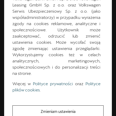
Leasing GmbH Sp. z o.o. oraz Volkswagen
Serwis Ubezpieczeniowy Sp. z o.o. (jako
CUPRA Master
współadministratorzy) w przypadku wyrażenia
zgody na cookies reklamowe, analityczne i
społecznościowe. Użytkownik może
zaakceptować, odrzucić lub zmienić
ustawienia cookies. Może wycofać swoją
zgodę zmieniając ustawienia przeglądarki.
Wykorzystujemy cookies też w celach
analitycznych, marketingowych,
społecznościowych i do personalizacji treści
na stronie.
Marcin
Spychała
Więcej w
Polityce prywatności
oraz
Polityce
plików cookies
.
CUPRA Master
Zmieniam ustawienia
61 832 72 50