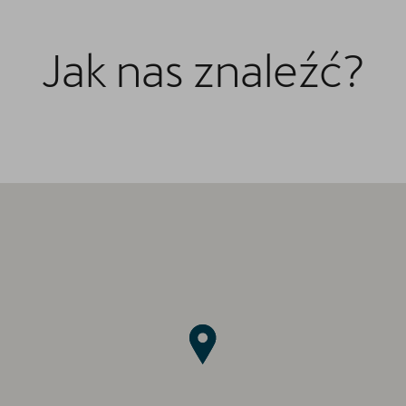
Oferta i aktualności
Samochody dostępne od ręki
Jak nas znaleźć?
Samochody używane
Finansowanie
5 lat gwarancji
Serwis
Oryginalne części zamienne
Akcesoria CUPRA
Aktualności ze świata CUPRY
Kluczykomat
O nas