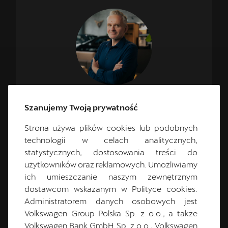
Szanujemy Twoją prywatność
Grzegorz
Jarmurz
Strona używa plików cookies lub podobnych
CUPRA Master
technologii w celach analitycznych,
statystycznych, dostosowania treści do
użytkowników oraz reklamowych. Umożliwiamy
ich umieszczanie naszym zewnętrznym
61 832 72 50
dostawcom wskazanym w Polityce cookies.
Administratorem danych osobowych jest
cuprapoznan@cichy-zasada.pl
Volkswagen Group Polska Sp. z o.o., a także
Volkswagen Bank GmbH Sp. z o.o., Volkswagen