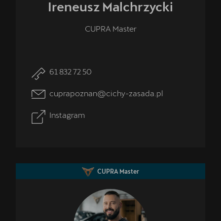
Ireneusz
Malchrzycki
CUPRA Master
61 832 72 50
cuprapoznan@cichy-zasada.pl
Instagram
CUPRA Master