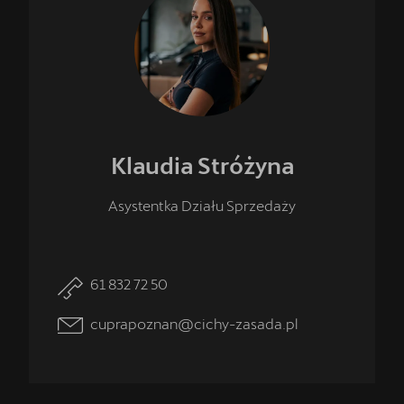
Klaudia
Stróżyna
Asystentka Działu Sprzedaży
61 832 72 50
cuprapoznan@cichy-zasada.pl