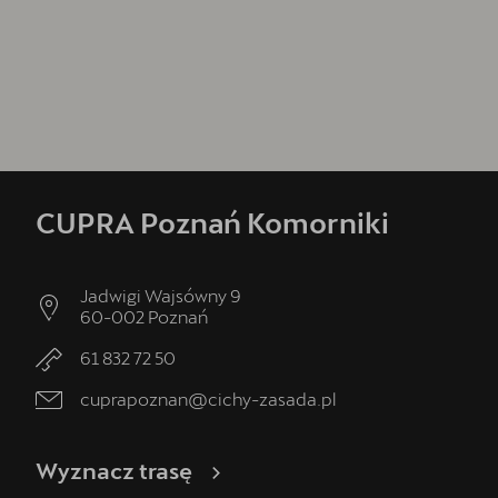
Kontakt
Formularz kontaktowy
CUPRA Poznań Komorniki
Jadwigi Wajsówny 9
60-002
Poznań
61 832 72 50
cuprapoznan@cichy-zasada.pl
Wyznacz trasę