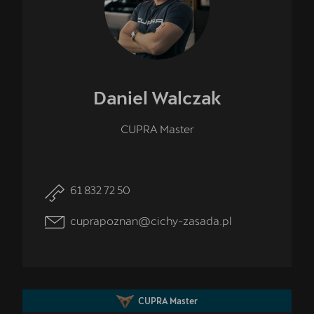
Daniel
Walczak
CUPRA Master
61 832 72 50
cuprapoznan@cichy-zasada.pl
CUPRA Master