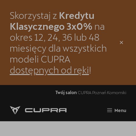
Skorzystaj z
Kredytu
Zamknij
Klasycznego 3x0%
na
Strona główna
okres 12, 24, 36 lub 48
Kredyt Klasyczny 3x0% - dowiedz się więcej
miesięcy dla wszystkich
modeli CUPRA
CUPRA Raval
dostępnych od ręki
!
CUPRA Formentor VZ5
Samochody nowe
Twój salon
CUPRA Poznań Komorniki
Grupa Cichy-Zasada
OTOMOTO
Menu
Jazda próbna CUPRĄ