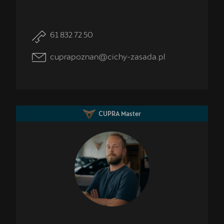
Aktualna oferta serwisowa
61 832 72 50
Profesjonalna opieka nad Twoim pojazdem z gwarancją
jakości.
cuprapoznan@cichy-zasada.pl
CUPRA Master