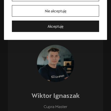
cuprapoznan@cichy-zasada.pl
Nie akceptuję
Akceptuję
Skontaktuj się z nami!
CUPRA Master
Masz pytanie? Jesteś zainteresowany/-a ofertą? Czekamy
na Ciebie w CUPRA Studio Poznań-Komorniki
Wiktor
Ignaszak
Cupra Master