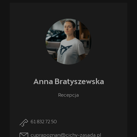
Anna
Bratyszewska
Recepcja
61 832 72 50
cuprapoznan@cichy-zasada.pl