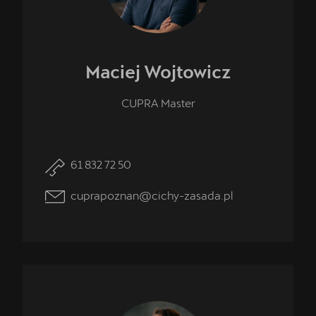
Maciej
Wojtowicz
CUPRA Master
61 832 72 50
cuprapoznan@cichy-zasada.pl